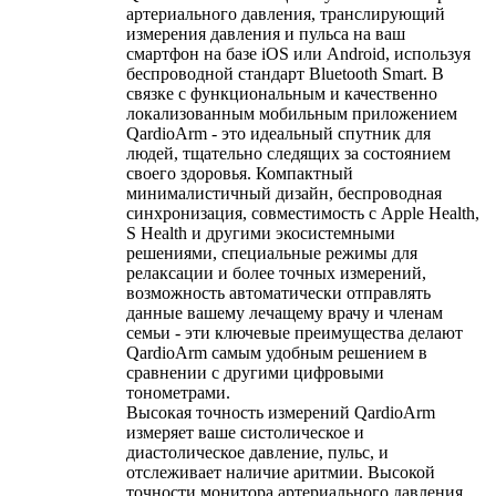
артериального давления, транслирующий
измерения давления и пульса на ваш
смартфон на базе iOS или Android, используя
беспроводной стандарт Bluetooth Smart. В
связке с функциональным и качественно
локализованным мобильным приложением
QardioArm - это идеальный спутник для
людей, тщательно следящих за состоянием
своего здоровья. Компактный
минималистичный дизайн, беспроводная
синхронизация, совместимость с Apple Health,
S Health и другими экосистемными
решениями, специальные режимы для
релаксации и более точных измерений,
возможность автоматически отправлять
данные вашему лечащему врачу и членам
семьи - эти ключевые преимущества делают
QardioArm самым удобным решением в
сравнении с другими цифровыми
тонометрами.
Высокая точность измерений QardioArm
измеряет ваше систолическое и
диастолическое давление, пульс, и
отслеживает наличие аритмии. Высокой
точности монитора артериального давления