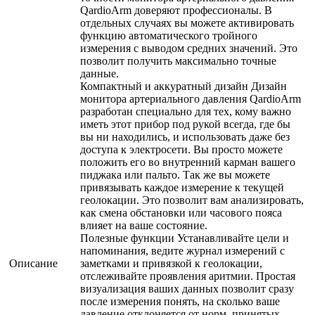
QardioArm доверяют профессионалы. В
отдельных случаях вы можете активировать
функцию автоматического тройного
измерения с выводом средних значений. Это
позволит получить максимально точные
данные.
Компактный и аккуратный дизайн Дизайн
монитора артериального давления QardioArm
разработан специально для тех, кому важно
иметь этот прибор под рукой всегда, где бы
вы ни находились, и использовать даже без
доступа к электросети. Вы просто можете
положить его во внутренний карман вашего
пиджака или пальто. Так же вы можете
привязывать каждое измерение к текущей
геолокации. Это позволит вам анализировать,
как смена обстановки или часового пояса
влияет на ваше состояние.
Полезные функции Устанавливайте цели и
напоминания, ведите журнал измерений с
Описание
заметками и привязкой к геолокации,
отслеживайте проявления аритмии. Простая
визуализация ваших данных позволит сразу
после измерения понять, на сколько ваше
давление отклоняется от норм, принятых