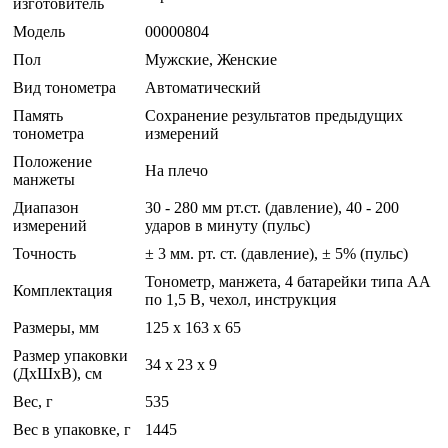
изготовитель
Модель
00000804
Пол
Мужские, Женские
Вид тонометра
Автоматический
Память
Сохранение результатов предыдущих
тонометра
измерений
Положение
На плечо
манжеты
Диапазон
30 - 280 мм рт.ст. (давление), 40 - 200
измерений
ударов в минуту (пульс)
Точность
± 3 мм. рт. ст. (давление), ± 5% (пульс)
Тонометр, манжета, 4 батарейки типа AА
Комплектация
по 1,5 В, чехол, инструкция
Размеры, мм
125 x 163 x 65
Размер упаковки
34 x 23 x 9
(ДхШхВ), см
Вес, г
535
Вес в упаковке, г
1445