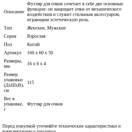
Футляр для очков сочетает в себе две основные
функции: он защищает очки от механического
Описание
воздействия и служит стильным аксессуаром,
играющим эстетическую роль.
Тип
Женские, Мужские
Серия
Взрослая
Пол
Китай
Артикул
160 х 60 х 50
Размеры,
16 x 6 x 4
мм
Размер
упаковки
115
(ДхШхВ),
см
Вес в
упаковке,
Футляр для очков
г
Перед покупкой уточняйте технические характеристики и
комплектацию у продавца