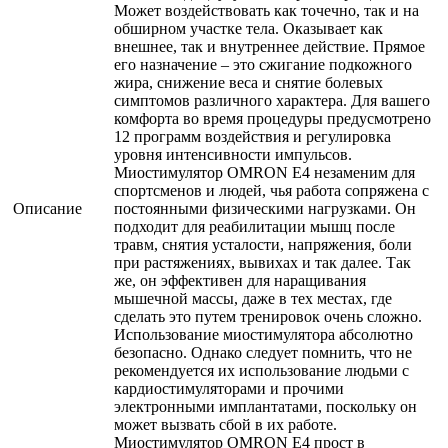
Может воздействовать как точечно, так и на
обширном участке тела. Оказывает как
внешнее, так и внутреннее действие. Прямое
его назначение – это сжигание подкожного
жира, снижение веса и снятие болевых
симптомов различного характера. Для вашего
комфорта во время процедуры предусмотрено
12 программ воздействия и регулировка
уровня интенсивности импульсов.
Миостимулятор OMRON E4 незаменим для
спортсменов и людей, чья работа сопряжена с
Описание
постоянными физическими нагрузками. Он
подходит для реабилитации мышц после
травм, снятия усталости, напряжения, боли
при растяжениях, вывихах и так далее. Так
же, он эффективен для наращивания
мышечной массы, даже в тех местах, где
сделать это путем тренировок очень сложно.
Использование миостимулятора абсолютно
безопасно. Однако следует помнить, что не
рекомендуется их использование людьми с
кардиостимуляторами и прочими
электронными имплантатами, поскольку он
может вызвать сбой в их работе.
Миостимулятор OMRON E4 прост в