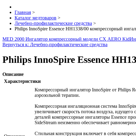
Главная
>
Каталог медтоваров
>
Лечебно-профилактические средства
>
Philips InnoSpire Essence HH1338/00 компрессорный инга
MED 2000 Ингалятор компрессорный модели СХ AERO Kid
Ин
Вернуться к: Лечебно-профилактические средства
Philips InnoSpire Essence HH
Описание
Характеристики
Компрессорный ингалятор InnoSpire от Philips 
аэрозольной терапии.
Компрессорная ингаляционная система InnoSpir
увеличивает скорость потока воздуха, идущего 
деталей компрессорные ингаляторы Essence пр
SideStream неизменно обеспечивает равномерное
Стильная конструкция включает в себя компресс