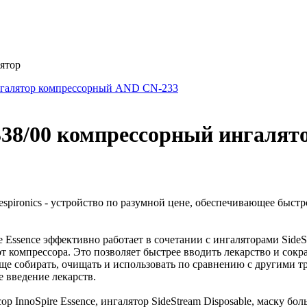
лятор
галятор компрессорный AND CN-233
1338/00 компрессорный ингалят
Respironics - устройство по разумной цене, обеспечивающее быс
e Essence эффективно работает в сочетании с ингаляторами Side
от компрессора. Это позволяет быстрее вводить лекарство и сок
още собирать, очищать и использовать по сравнению с другими
 введение лекарств.
ор InnoSpire Essence, ингалятор SideStream Disposable, маску 