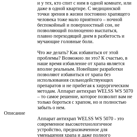
и у тех, кто спит с ним в одной комнате, или
даже в одной квартире. С медицинской
точки зрения в жизни постоянно храпящего
человека тоже мало приятного – ночной
беспокойный и поверхностный сон, не
позволяющий полноценно выспаться,
плавно переходящий днем в разбитость и
мучающие головные боли.
Что же делать? Как избавиться от этой
проблемы? Возможно ли это? К счастью, в
наше время избавление от храпа является
вполне реальным. Новейшие разработки
позволяют избавиться от храпа без
использования сильнодействующих
препаратов и не прибегая к хирургическим
методам. Аппарат антихрап WELSS WS 5070
– то самое решение, которое позволит вам не
только бороться с храпом, но и полностью
забыть о нем.
Описание
Аппарат антихрап WELSS WS 5070 - это
современное высокотехнологичное
устройство, предназначенное для
уменьшения храпа и даже полного