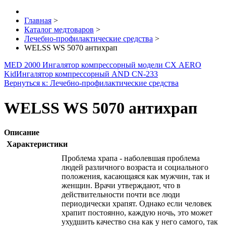
Главная
>
Каталог медтоваров
>
Лечебно-профилактические средства
>
WELSS WS 5070 антихрап
MED 2000 Ингалятор компрессорный модели СХ AERO
Kid
Ингалятор компрессорный AND CN-233
Вернуться к: Лечебно-профилактические средства
WELSS WS 5070 антихрап
Описание
Характеристики
Проблема храпа - наболевшая проблема
людей различного возраста и социального
положения, касающаяся как мужчин, так и
женщин. Врачи утверждают, что в
действительности почти все люди
периодически храпят. Однако если человек
храпит постоянно, каждую ночь, это может
ухудшить качество сна как у него самого, так