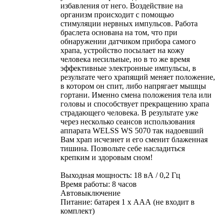
избавления от него. Воздействие на
организм происходит с помощью
стимуляции нервных импульсов. Работа
браслета основана на том, что при
обнаружении датчиком прибора самого
храпа, устройство посылает на кожу
человека несильные, но в то же время
эффективные электронные импульсы, в
результате чего храпящий меняет положение,
в котором он спит, либо напрягает мышцы
гортани. Именно смена положения тела или
головы и способствует прекращению храпа
страдающего человека. В результате уже
через несколько сеансов использования
аппарата WELSS WS 5070 так надоевший
Вам храп исчезнет и его сменит блаженная
тишина. Позвольте себе насладиться
крепким и здоровым сном!
Выходная мощность: 18 вА / 0,2 Гц
Время работы: 8 часов
Автовыключение
Питание: батарея 1 х ААА (не входит в
комплект)