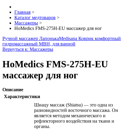
Главная
>
Каталог медтоваров
>
Массажеры
>
HoMedics FMS-275H-EU массажер для ног
Ручной массажер Лапонька
Medisana Коврик комфортный
гидромассажный MBH, для ванной
Вернуться к: Массажеры
HoMedics FMS-275H-EU
массажер для ног
Описание
Характеристики
Шиацу массаж (Shiatsu) — это одна из
разновидностей восточного массажа. Он
является методом механического и
рефлекторного воздействия на ткани и
органы.