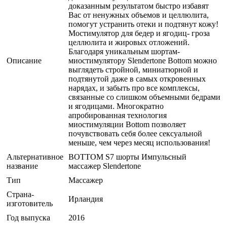
доказанным результатом быстро избавят
Вас от ненужных объемов и целлюлита,
помогут устранить отеки и подтянут кожу!
Мостимулятор для бедер и ягодиц- гроза
целлюлита и жировых отложений.
Благодаря уникальным шортам-
Описание
миостимулятору Slendertone Bottom можно
выглядеть стройной, миниатюрной и
подтянутой даже в самых откровенных
нарядах, и забыть про все комплексы,
связанные со слишком объемными бедрами
и ягодицами. Многократно
апробированная технология
миостимуляции Bottom позволяет
почувствовать себя более сексуальной
меньше, чем через месяц использования!
Альтернативное
BOTTOM S7 шорты Импульсный
название
массажер Slendertone
Тип
Массажер
Страна-
Ирландия
изготовитель
Год выпуска
2016