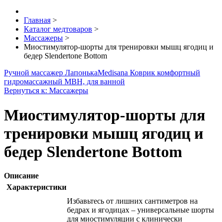
Главная
>
Каталог медтоваров
>
Массажеры
>
Миостимулятор-шорты для тренировки мышц ягодиц и
бедер Slendertone Bottom
Ручной массажер Лапонька
Medisana Коврик комфортный
гидромассажный MBH, для ванной
Вернуться к: Массажеры
Миостимулятор-шорты для
тренировки мышц ягодиц и
бедер Slendertone Bottom
Описание
Характеристики
Избавьтесь от лишних сантиметров на
бедрах и ягодицах – универсальные шорты
для миостимуляции с клинически