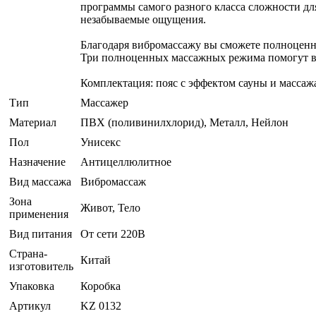
программы самого разного класса сложности для
незабываемые ощущения.
Благодаря вибромассажу вы сможете полноценно
Три полноценных массажных режима помогут вы
Комплектация: пояс с эффектом сауны и массаж
Тип
Массажер
Материал
ПВХ (поливинилхлорид), Металл, Нейлон
Пол
Унисекс
Назначение
Антицеллюлитное
Вид массажа
Вибромассаж
Зона
Живот, Тело
применения
Вид питания
От сети 220В
Страна-
Китай
изготовитель
Упаковка
Коробка
Артикул
KZ 0132