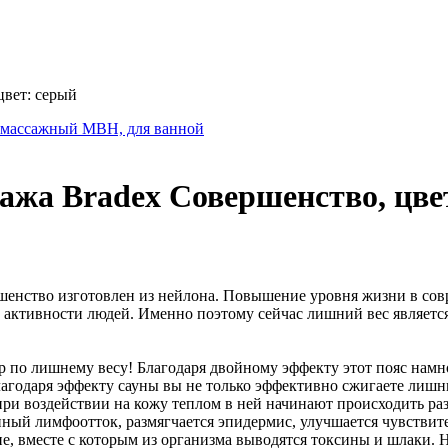
цвет: серый
омассажный MBH, для ванной
сажа Bradex Совершенство, цве
шенство изготовлен из нейлона. Повышение уровня жизни в сов
й активности людей. Именно поэтому сейчас лишний вес являетс
ар по лишнему весу! Благодаря двойному эффекту этот пояс нам
Благодаря эффекту сауны вы не только эффективно сжигаете лиш
, при воздействии на кожу теплом в ней начинают происходить р
ный лимфоотток, размягчается эпидермис, улучшается чувствит
ие, вместе с которым из организма выводятся токсины и шлаки. 