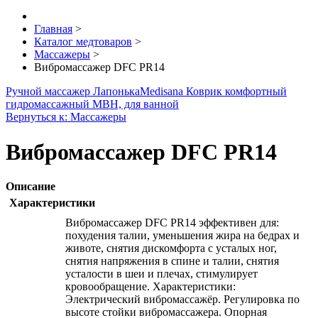
Главная
>
Каталог медтоваров
>
Массажеры
>
Вибромассажер DFC PR14
Ручной массажер Лапонька
Medisana Коврик комфортный
гидромассажный MBH, для ванной
Вернуться к: Массажеры
Вибромассажер DFC PR14
Описание
Характеристики
Вибромассажер DFC PR14 эффективен для:
похудения талии, уменьшения жира на бедрах и
животе, снятия дискомфорта с усталых ног,
снятия напряжения в спине и талии, снятия
усталости в шеи и плечах, стимулирует
кровообращение. Характеристики:
Электрический вибромассажёр. Регулировка по
высоте стойки вибромассажера. Опорная