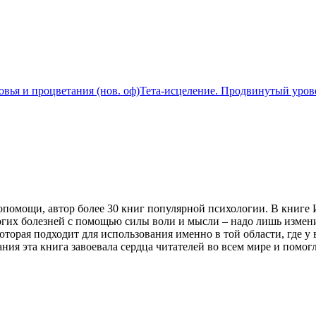
овья и процветания (нов. оф)
Тета-исцеление. Продвинутый уров
помощи, автор более 30 книг популярной психологии. В книге И
гих болезней с помощью силы воли и мысли – надо лишь измени
оторая подходит для использования именно в той области, где 
ания эта книга завоевала сердца читателей во всем мире и пом