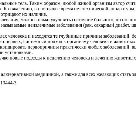
иальные тела. Таким образом, любой живой организм автор счит
. К сожалению, в настоящее время нет технической аппаратуры,
отрицают их наличие.
болевания, можно только улучшить состояние больного, но полно
называемые неизлечимые заболевания (рак, сахарный диабет, ш
елах человека и находятся те глубинные причины заболеваний, б
во-первых, системный подход к организму человека и животных 
иквидировать первопричины практически любых заболеваний, в
и установками.
учко новые подходы к исцелению человека и лечению животных
я альтернативной медициной, а также для всех желающих стать 
-19444-3