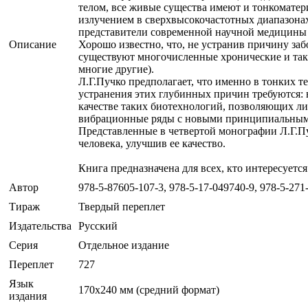
телом, все живые существа имеют и тонкоматер
излучением в сверхвысокочастотных диапазонах
представители современной научной медицины 
Описание
Хорошо известно, что, не устранив причину за
существуют многочисленные хронические и так 
многие другие).
Л.Г.Пучко предполагает, что именно в тонких т
устранения этих глубинных причин требуются: 
качестве таких биотехнологий, позволяющих л
вибрационные ряды с новыми принципиальным
Представленные в четвертой монографии Л.Г.П
человека, улучшив ее качество.
Книга предназначена для всех, кто интересуетс
Автор
978-5-87605-107-3, 978-5-17-049740-9, 978-5-271
Тираж
Твердый переплет
Издательства
Русский
Серия
Отдельное издание
Переплет
727
Язык
170x240 мм (средний формат)
издания