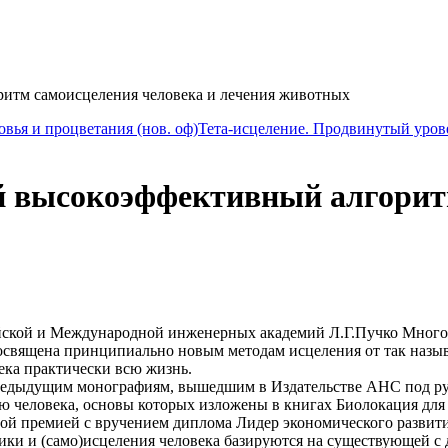
итм самоисцеления человека и лечения животных
овья и процветания (нов. оф)
Тета-исцеление. Продвинутый уров
 высокоэффективный алгоритм
ийской и Международной инженерных академий Л.Г.Пучко Мног
освящена принципиально новым методам исцеления от так назы
ека практически всю жизнь.
предыдущим монографиям, вышедшим в Издательстве АНС под руб
ию человека, основы которых изложены в книгах Биолокация для
ой премией с вручением диплома Лидер экономического развити
и и (само)исцеления человека базируются на существующей с др