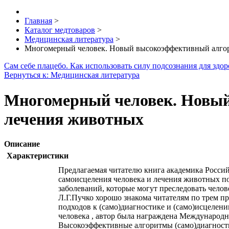
Главная
>
Каталог медтоваров
>
Медицинская литература
>
Многомерный человек. Новый высокоэффективный алгор
Сам себе плацебо. Как использовать силу подсознания для здор
Вернуться к: Медицинская литература
Многомерный человек. Новый
лечения животных
Описание
Характеристики
Предлагаемая читателю книга академика Росс
самоисцеления человека и лечения животных п
заболеваний, которые могут преследовать челов
Л.Г.Пучко хорошо знакома читателям по трем 
подходов к (само)диагностике и (само)исцелен
человека , автор была награждена Международн
Высокоэффективные алгоритмы (само)диагностик