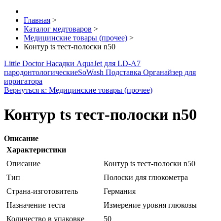
Главная
>
Каталог медтоваров
>
Медицинские товары (прочее)
>
Контур ts тест-полоски n50
Little Doctor Насадки AquaJet для LD-A7
пародонтологические
SoWash Подставка Органайзер для
ирригатора
Вернуться к: Медицинские товары (прочее)
Контур ts тест-полоски n50
Описание
Характеристики
Описание
Контур ts тест-полоски n50
Тип
Полоски для глюкометра
Страна-изготовитель
Германия
Назначение теста
Измерение уровня глюкозы
Количество в упаковке
50