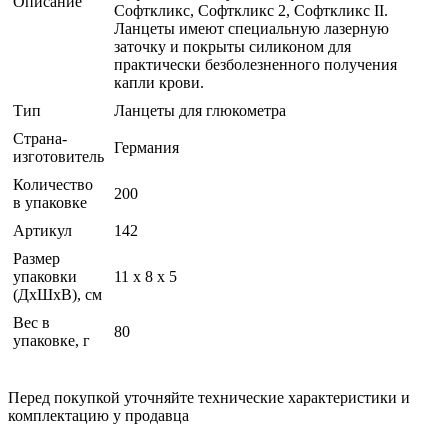
Описание
Софткликс, Софткликс 2, Софткликс II.
Ланцеты имеют специальную лазерную
заточку и покрыты силиконом для
практически безболезненного получения
капли крови.
Тип
Ланцеты для глюкометра
Страна-
Германия
изготовитель
Количество
200
в упаковке
Артикул
142
Размер
упаковки
11 x 8 x 5
(ДхШхВ), см
Вес в
80
упаковке, г
Перед покупкой уточняйте технические характеристики и
комплектацию у продавца