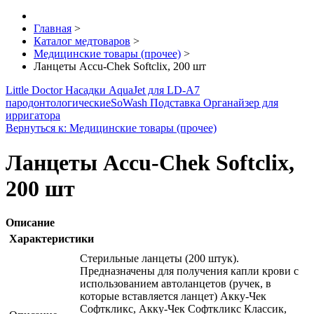
Главная
>
Каталог медтоваров
>
Медицинские товары (прочее)
>
Ланцеты Accu-Chek Softclix, 200 шт
Little Doctor Насадки AquaJet для LD-A7
пародонтологические
SoWash Подставка Органайзер для
ирригатора
Вернуться к: Медицинские товары (прочее)
Ланцеты Accu-Chek Softclix,
200 шт
Описание
Характеристики
Стерильные ланцеты (200 штук).
Предназначены для получения капли крови с
использованием автоланцетов (ручек, в
которые вставляется ланцет) Акку-Чек
Софткликс, Акку-Чек Софткликс Классик,