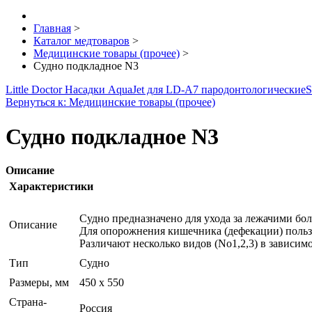
Главная
>
Каталог медтоваров
>
Медицинские товары (прочее)
>
Судно подкладное N3
Little Doctor Насадки AquaJet для LD-A7 пародонтологические
S
Вернуться к: Медицинские товары (прочее)
Судно подкладное N3
Описание
Характеристики
Судно предназначено для ухода за лежачими бо
Описание
Для опорожнения кишечника (дефекации) польз
Различают несколько видов (No1,2,3) в зависимо
Тип
Судно
Размеры, мм
450 x 550
Страна-
Россия