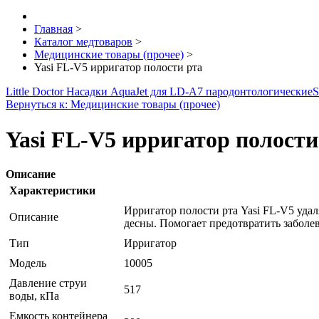
Главная
>
Каталог медтоваров
>
Медицинские товары (прочее)
>
Yasi FL-V5 ирригатор полости рта
Little Doctor Насадки AquaJet для LD-A7 пародонтологические
S
Вернуться к: Медицинские товары (прочее)
Yasi FL-V5 ирригатор полости
Описание
Характеристики
Ирригатор полости рта Yasi FL-V5 удал
Описание
десны. Помогает предотвратить заболев
Тип
Ирригатор
Модель
10005
Давление струи
517
воды, кПа
Емкость контейнера