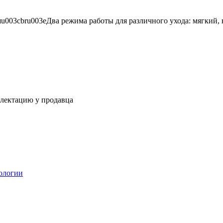
яu003cbru003eДва режима работы для различного ухода: мягки
плектацию у продавца
ологии