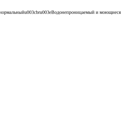
й, нормальныйu003cbru003eВодонепроницаемый и моющиеся