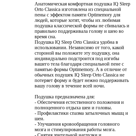
Анатомическая комфортная подушка IQ Sleep
Orto Classica изготовлена из специальной
пены с эффектом памяти Optimemory для
людей, которые хотят, чтобы их любимая
подушка классической формы не сбивалась и
правильно поддерживала голову и шею во
время сна.
Подушка IQ Sleep Orto Classica удобна в
использовании. Независимо от того, какой
стороной вы положите эту подушку, она
индивидуально подстроится под изгибы
вашего тела благодаря специальной пене с
памятью формы Optimemory. А в отличие от
обычных подушек IQ Sleep Orto Classica не
потеряет форму и будет нежно поддерживать
вашу голову в течение всей ночи.
Подушка предназначена для:
- Обеспечения естественного положения и
полноценного отдыха шеи и головы.
- Профилактики спазма затылочных мышц и
шеи.
- Улучшения кровообращения головного
мозга и стимулирования работы мозга.
- Снятия зрительной нагрузки и