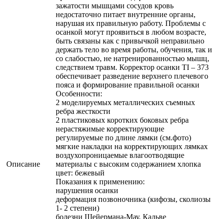
зажатости мышцами сосудов кровь
недостаточно питает внутренние органы,
нарушая их правильную работу. Проблемы с
осанкой могут проявиться в любом возрасте,
быть связаны как с привычкой неправильно
держать тело во время работы, обучения, так и
со слабостью, не натренированностью мышц,
следствием травм. Корректор осанки TI – 373
обеспечивает разведение верхнего плечевого
пояса и формирование правильной осанки
Особенности:
2 моделируемых металлических съемных
ребра жесткости
2 пластиковых коротких боковых ребра
нерастяжимые корректирующие
регулируемые по длине лямки (см.фото)
мягкие накладки на корректирующих лямках
воздухопроницаемые влагоотводящие
Описание
материалы с высоким содержанием хлопка
цвет: бежевый
Показания к применению:
нарушения осанки
деформация позвоночника (кифозы, сколиозы
1- 2 степени)
болезни Шейермана-Мау, Кальве