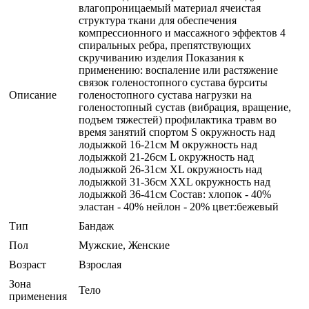
влагопроницаемый материал ячеистая
структура ткани для обеспечения
компрессионного и массажного эффектов 4
спиральных ребра, препятствующих
скручиванию изделия Показания к
применению: воспаление или растяжение
связок голеностопного сустава бурситы
Описание
голеностопного сустава нагрузки на
голеностопный сустав (вибрация, вращение,
подъем тяжестей) профилактика травм во
время занятий спортом S окружность над
лодыжкой 16-21см M окружность над
лодыжкой 21-26см L окружность над
лодыжкой 26-31см XL окружность над
лодыжкой 31-36см XXL окружность над
лодыжкой 36-41см Состав: хлопок - 40%
эластан - 40% нейлон - 20% цвет:бежевый
Тип
Бандаж
Пол
Мужские, Женские
Возраст
Взрослая
Зона
Тело
применения