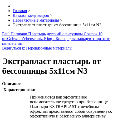
Главная
>
Каталог медтоваров
>
Перевязочные материалы
>
Экстрапласт пластырь от бессонницы 5х11см N3
Paul Hartmann Пластырь детский с рисунком Cosmos 10
шт
Gehwol Zehenschutz-Ring - Кольца для пальцев защитные
малые 2 шт
Вернуться к: Перевязочные материалы
Экстрапласт пластырь от
бессонницы 5х11см N3
Описание
Характеристики
Применяются как эффективное
вспомогательное средство при бессоннице.
Пластыри EXTRAPLAST с лечебным
эффектом представляют собой современную,
эффективную и безопасную альтернативу