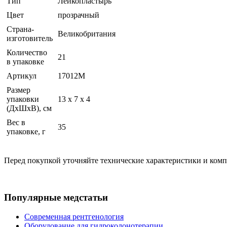
Тип
Лейкопластырь
Цвет
прозрачный
Страна-
Великобритания
изготовитель
Количество
21
в упаковке
Артикул
17012М
Размер
упаковки
13 x 7 x 4
(ДхШхВ), см
Вес в
35
упаковке, г
Перед покупкой уточняйте технические характеристики и ком
Популярные медстатьи
Современная рентгенология
Оборудование для гидроколонотерапии