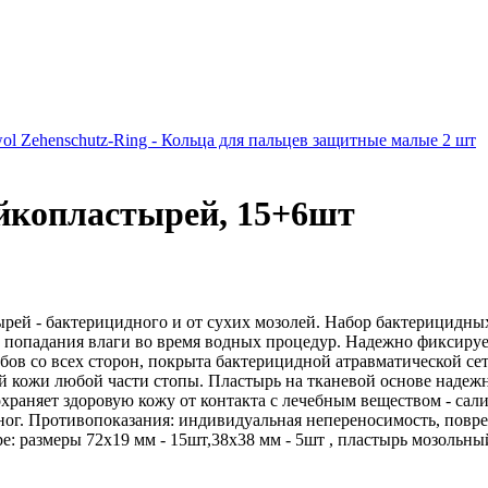
ol Zehenschutz-Ring - Кольца для пальцев защитные малые 2 шт
ейкопластырей, 15+6шт
рей - бактерицидного и от сухих мозолей. Набор бактерицидны
попадания влаги во время водных процедур. Надежно фиксирует
ов со всех сторон, покрыта бактерицидной атравматической сет
ей кожи любой части стопы. Пластырь на тканевой основе наде
храняет здоровую кожу от контакта с лечебным веществом - сал
ног. Противопоказания: индивидуальная непереносимость, повр
е: размеры 72х19 мм - 15шт,38х38 мм - 5шт , пластырь мозольн