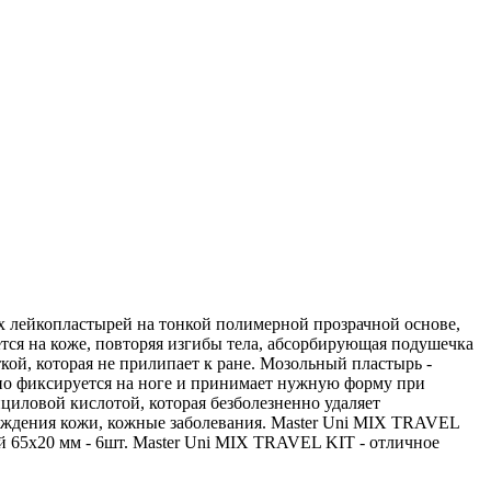
х лейкопластырей на тонкой полимерной прозрачной основе,
ся на коже, повторяя изгибы тела, абсорбирующая подушечка
кой, которая не прилипает к ране. Мозольный пластырь -
жно фиксируется на ноге и принимает нужную форму при
ициловой кислотой, которая безболезненно удаляет
еждения кожи, кожные заболевания. Master Uni MIX TRAVEL
ый 65х20 мм - 6шт. Master Uni MIX TRAVEL KIT - отличное