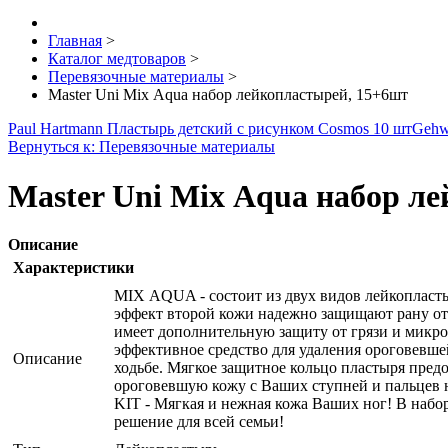
Главная
>
Каталог медтоваров
>
Перевязочные материалы
>
Master Uni Mix Аqua набор лейкопластырей, 15+6шт
Paul Hartmann Пластырь детский с рисунком Cosmos 10 шт
Gehw
Вернуться к: Перевязочные материалы
Master Uni Mix Аqua набор л
Описание
Характеристики
MIX АQUA - состоит из двух видов лейкопласты
эффект второй кожи надежно защищают рану от 
имеет дополнительную защиту от грязи и микроб
эффективное средство для удаления ороговевш
Описание
ходьбе. Мягкое защитное кольцо пластыря предо
ороговевшую кожу с Ваших ступней и пальцев 
KIT - Мягкая и нежная кожа Ваших ног! В набор
решение для всей семьи!