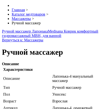
Главная
>
Каталог медтоваров
>
Массажеры
>
Ручной массажер
Ручной массажер Лапонька
Medisana Коврик комфортный
гидромассажный MBH, для ванной
Вернуться к: Массажеры
Ручной массажер
Описание
Характеристики
Лапонька-4 мануальный
Описание
массажер
Тип
Ручной массажер
Пол
Унисекс
Возраст
Взрослая
Артикул
Лапонька-4_оранжевый